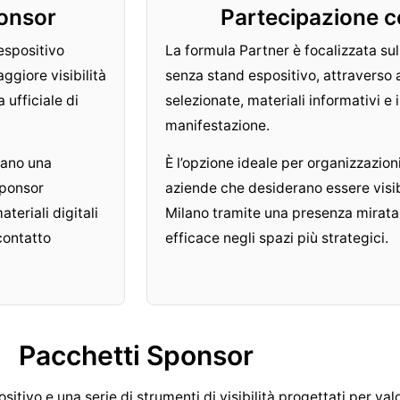
onsor
Partecipazione 
espositivo
La formula Partner è focalizzata sull
aggiore visibilità
senza stand espositivo, attraverso a
ufficiale di
selezionate, materiali informativi e i
manifestazione.
rano una
È l’opzione ideale per organizzazioni,
Sponsor
aziende che desiderano essere visibi
teriali digitali
Milano tramite una presenza mirat
 contatto
efficace negli spazi più strategici.
Pacchetti Sponsor
itivo e una serie di strumenti di visibilità progettati per val