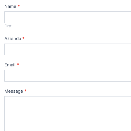
Contact
Name
*
Us
First
Azienda
*
Email
*
Message
*