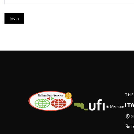
Invia
THE
IT
G
T