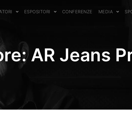
TATORI
ESPOSITORI
CONFERENZE
MEDIA
SP
ore:
AR Jeans Pr