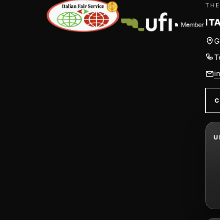
THE
IT
G
T
i
C
U