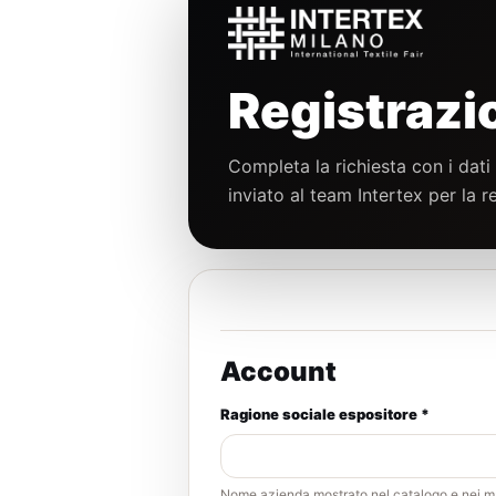
Registrazi
Completa la richiesta con i dati a
inviato al team Intertex per la 
Account
Ragione sociale espositore *
Nome azienda mostrato nel catalogo e nei mate