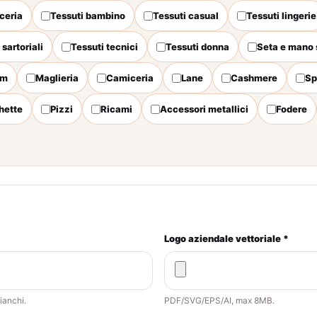
ceria
Tessuti bambino
Tessuti casual
Tessuti lingerie
 sartoriali
Tessuti tecnici
Tessuti donna
Seta e mano 
im
Maglieria
Camiceria
Lane
Cashmere
Sp
hette
Pizzi
Ricami
Accessori metallici
Fodere
Logo aziendale vettoriale *
ianchi.
PDF/SVG/EPS/AI, max 8MB.