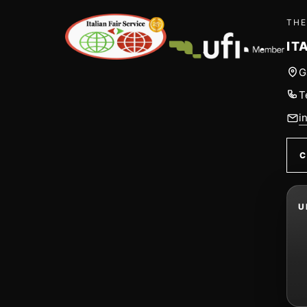
THE
IT
G
T
i
C
U