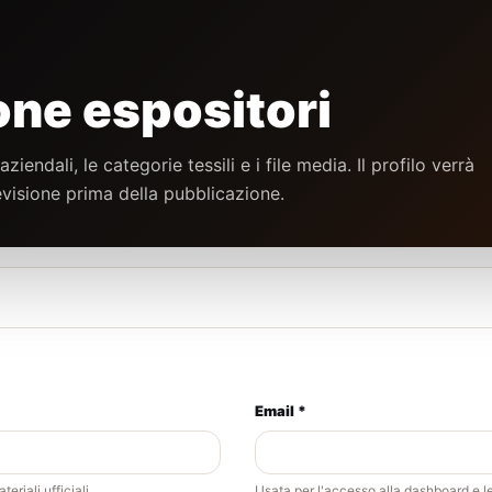
one espositori
ziendali, le categorie tessili e i file media. Il profilo verrà
revisione prima della pubblicazione.
Email *
riali ufficiali.
Usata per l'accesso alla dashboard e l