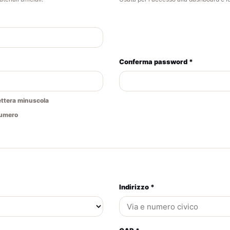
Conferma password *
ettera minuscola
umero
Indirizzo *