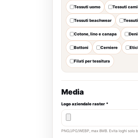
Tessuti uomo
Tessuti cami
Tessuti beachwear
Tessuti
Cotone, lino e canapa
Den
Bottoni
Cerniere
Etic
Filati per tessitura
Media
Logo aziendale raster *
PNG/JPG/WEBP, max 8MB. Evita loghi solo b