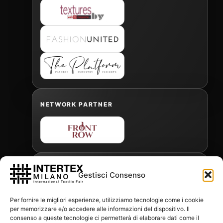
NETWORK PARTNER
OFFICIAL FREIGHT FORWARDER
Gestisci Consenso
Per fornire le migliori esperienze, utilizziamo tecnologie come i cookie
per memorizzare e/o accedere alle informazioni del dispositivo. Il
Gabriele Antonini
consenso a queste tecnologie ci permetterà di elaborare dati come il
gabrielea@isped.com