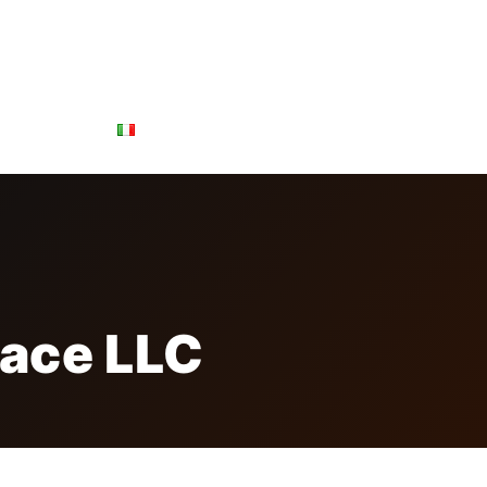
ONSOR & PARTNERS
FREE BADGE
CONTATTI
lace LLC