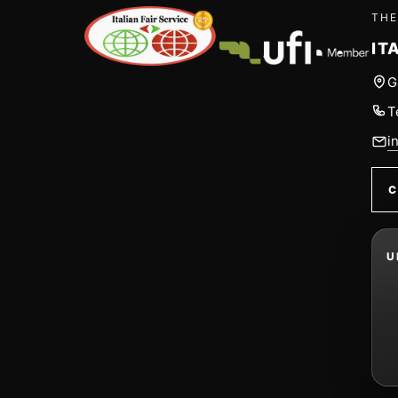
THE
IT
G
T
i
C
U