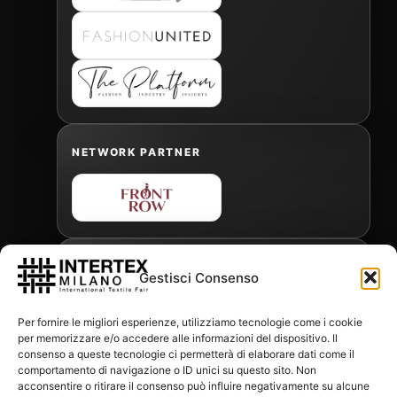
NETWORK PARTNER
OFFICIAL FREIGHT FORWARDER
Gestisci Consenso
Per fornire le migliori esperienze, utilizziamo tecnologie come i cookie
per memorizzare e/o accedere alle informazioni del dispositivo. Il
Gabriele Antonini
consenso a queste tecnologie ci permetterà di elaborare dati come il
gabrielea@isped.com
comportamento di navigazione o ID unici su questo sito. Non
acconsentire o ritirare il consenso può influire negativamente su alcune