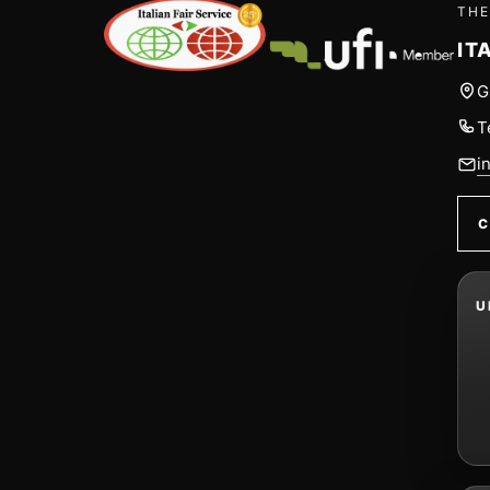
THE
IT
G
T
i
C
U