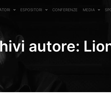
TATORI
ESPOSITORI
CONFERENZE
MEDIA
SP
hivi autore:
Lio