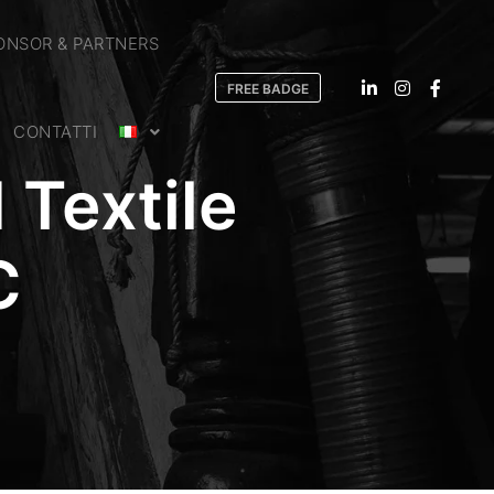
ONSOR & PARTNERS
FREE BADGE
CONTATTI
 Textile
C