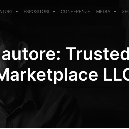
TATORI
ESPOSITORI
CONFERENZE
MEDIA
SP
 autore:
Trusted
Marketplace LL