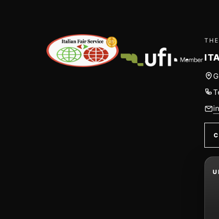
THE
IT
G
T
i
C
U