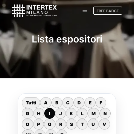
FREE BADGE
Lista espositori
Tutti
A
B
C
D
E
F
G
H
I
J
K
L
M
N
O
P
Q
R
S
T
U
V