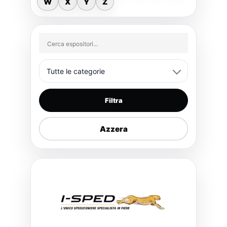
W
X
Y
Z
Filtra
Azzera