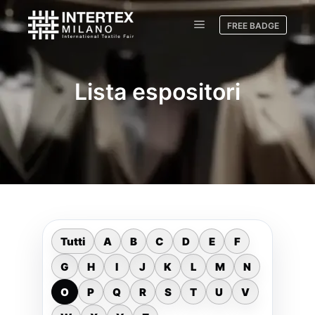
FREE BADGE
Lista espositori
Tutti
A
B
C
D
E
F
G
H
I
J
K
L
M
N
O
P
Q
R
S
T
U
V