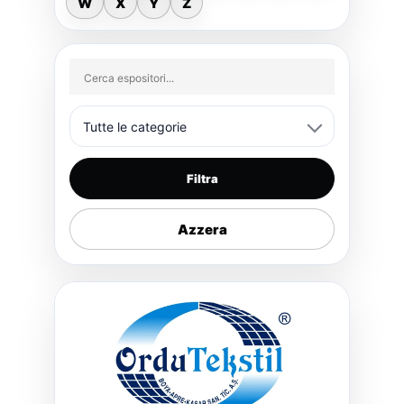
W
X
Y
Z
Filtra
Azzera