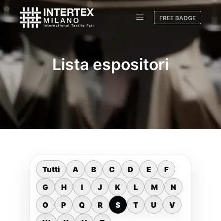
FREE BADGE
Lista espositori
Tutti
A
B
C
D
E
F
G
H
I
J
K
L
M
N
O
P
Q
R
S
T
U
V