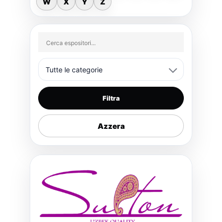
W
X
Y
Z
Filtra
Azzera